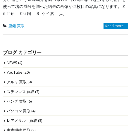
使って塊の成分を調べた結果の画像が２枚目の写真になります。Ｚ
n 亜鉛 Ｃu 銅 Ｓi ケイ素 […]
亜鉛 買取
Read more...
ブログ カテゴリー
NEWS
(4)
YouTube
(20)
アルミ 買取
(9)
ステンレス 買取
(7)
ハンダ 買取
(6)
パソコン 買取
(4)
レアメタル 買取
(3)
中古機械 買取
(3)