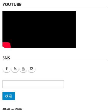
YOUTUBE
SNS
検
索: