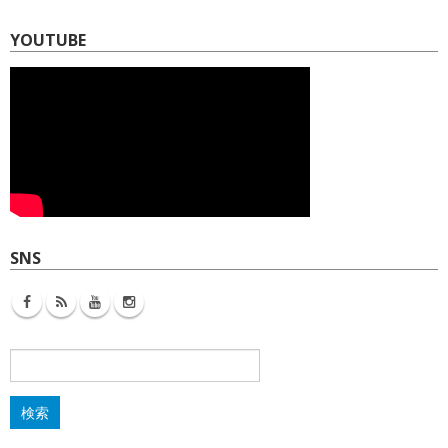
YOUTUBE
SNS
検
索: