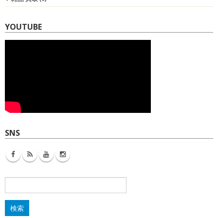
YOUTUBE
SNS
検
索: