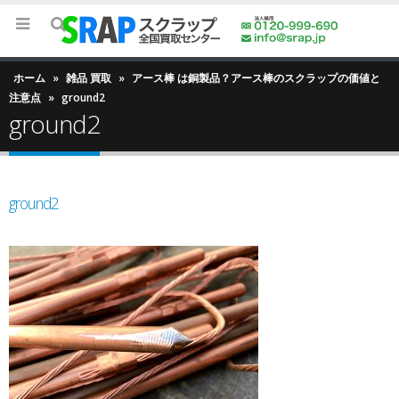
ホーム
»
雑品 買取
»
アース棒 は銅製品？アース棒のスクラップの価値と
注意点
»
ground2
ground2
ground2