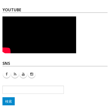
YOUTUBE
SNS
検
索: